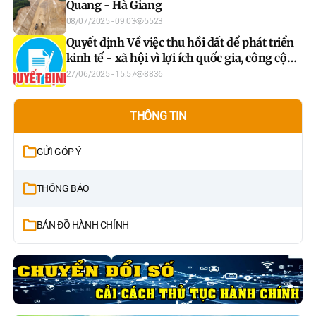
Quang - Hà Giang
08/07/2025 - 09:03
5523
Quyết định Về việc thu hồi đất để phát triển
kinh tế - xã hội vì lợi ích quốc gia, công cộng
thực hiện công trình: Dự án Cao tốc Tuyên
27/06/2025 - 15:57
8836
Quang - Hà Giang (giai đoạn 1), đoạn qua
thôn Cây Đa, xã Thành Long, huyện Hàm
THÔNG TIN
Yên, tỉnh Tuyên Quang (Đợt 3)
GỬI GÓP Ý
THÔNG BÁO
BẢN ĐỒ HÀNH CHÍNH