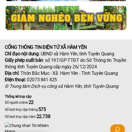
CỔNG THÔNG TIN ĐIỆN TỬ XÃ HÀM YÊN
Chỉ đạo nội dung
: UBND xã Hàm Yên, tỉnh Tuyên Quang
Giấy phép xuất bản
: số 197/GP-TTĐT do Sở Thông tin Truyền
thông tỉnh Tuyên Quang cấp ngày 26/12/2024
Địa chỉ
: Thôn Bắc Mục - Xã Hàm Yên - Tỉnh Tuyên Quang
Điện thoại:
02073 841 425
© Trung tâm Dịch vụ công xã Hàm Yên, tỉnh Tuyên Quang
Thống kê truy cập
22
Số người online:
575
Số lượt truy cập tháng:
22.738
Số lượt truy cập năm: