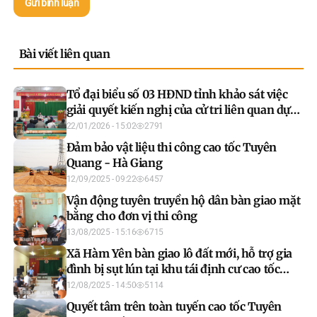
Gửi bình luận
Bài viết liên quan
Tổ đại biểu số 03 HĐND tỉnh khảo sát việc
giải quyết kiến nghị của cử tri liên quan dự
án cao tốc Tuyên Quang – Hà Giang
22/01/2026 - 15:02
2791
Đảm bảo vật liệu thi công cao tốc Tuyên
Quang - Hà Giang
12/09/2025 - 09:22
6457
Vận động tuyên truyền hộ dân bàn giao mặt
bằng cho đơn vị thi công
13/08/2025 - 15:16
6715
Xã Hàm Yên bàn giao lô đất mới, hỗ trợ gia
đình bị sụt lún tại khu tái định cư cao tốc
Tuyên Quang - Hà Giang
12/08/2025 - 14:50
5114
Quyết tâm trên toàn tuyến cao tốc Tuyên