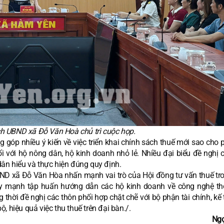
ch UBND xã Đỗ Văn Hoà chủ trì cuộc họp.
g góp nhiều ý kiến về việc triển khai chính sách thuế mới sao cho
đối với hộ nông dân, hộ kinh doanh nhỏ lẻ. Nhiều đại biểu đề nghị
dân hiểu và thực hiện đúng quy định.
BND xã Đỗ Văn Hòa nhấn mạnh vai trò của Hội đồng tư vấn thuế tro
y mạnh tập huấn hướng dẫn các hộ kinh doanh về công nghệ thô
hời đề nghị các thôn phối hợp chặt chẽ với bộ phận tài chính, kế 
 hiệu quả việc thu thuế trên đại bàn./.
Ngọ