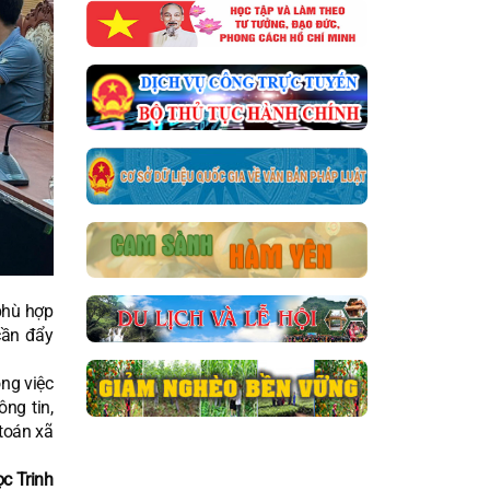
 phù hợp
 cần đẩy
ng việc
ng tin,
toán xã
c Trinh