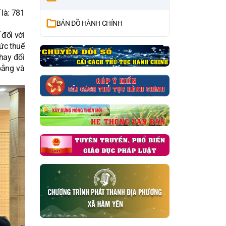
 là: 781
BẢN ĐỒ HÀNH CHÍNH
 đối với
ức thuế
hay đổi
bằng và