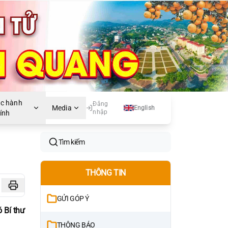
ục hành
Đăng
Media
English
nhập
ính
Tìm kiếm
THÔNG TIN
GỬI GÓP Ý
 Bí thư
THÔNG BÁO