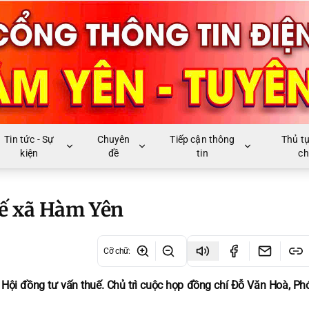
Tin tức - Sự
Chuyên
Tiếp cận thông
Thủ t
kiện
đề
tin
ch
uế xã Hàm Yên
Cỡ chữ
:
ội đồng tư vấn thuế. Chủ trì cuộc họp đồng chí Đỗ Văn Hoà, Phó