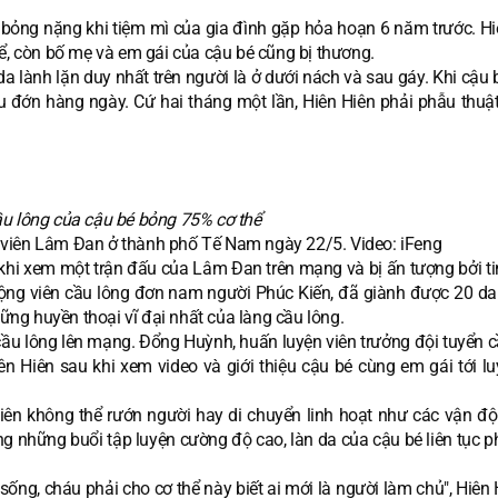
 bỏng nặng khi tiệm mì của gia đình gặp hỏa hoạn 6 năm trước. Hi
hể, còn bố mẹ và em gái của cậu bé cũng bị thương.
da lành lặn duy nhất trên người là ở dưới nách và sau gáy. Khi cậu
u đớn hàng ngày. Cứ hai tháng một lần, Hiên Hiên phải phẫu thuật
u lông của cậu bé bỏng 75% cơ thể
 viên Lâm Đan ở thành phố Tế Nam ngày 22/5. Video: iFeng
khi xem một trận đấu của Lâm Đan trên mạng và bị ấn tượng bởi ti
động viên cầu lông đơn nam người Phúc Kiến, đã giành được 20 da
hững huyền thoại vĩ đại nhất của làng cầu lông.
cầu lông lên mạng. Đổng Huỳnh, huấn luyện viên trưởng đội tuyển c
n Hiên sau khi xem video và giới thiệu cậu bé cùng em gái tới lu
iên không thể rướn người hay di chuyển linh hoạt như các vận độ
g những buổi tập luyện cường độ cao, làn da của cậu bé liên tục p
ng, cháu phải cho cơ thể này biết ai mới là người làm chủ", Hiên 