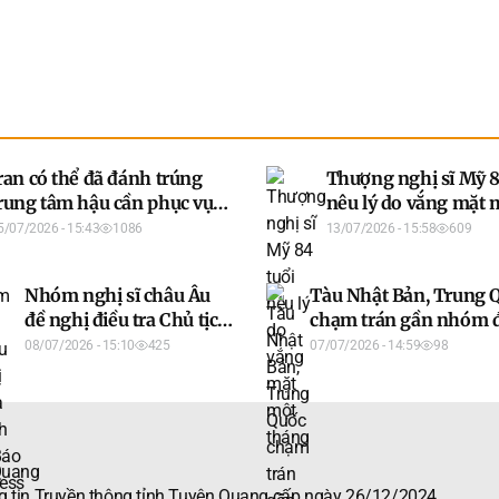
ran có thể đã đánh trúng
Thượng nghị sĩ Mỹ 8
rung tâm hậu cần phục vụ
nêu lý do vắng mặt 
ực lượng Mỹ
tháng
5/07/2026 - 15:43
1086
13/07/2026 - 15:58
609
Nhóm nghị sĩ châu Âu
Tàu Nhật Bản, Trung 
đề nghị điều tra Chủ tịch
chạm trán gần nhóm 
FIFA - Báo VnExpress
tranh chấp
08/07/2026 - 15:10
425
07/07/2026 - 14:59
98
Quang
 tin Truyền thông tỉnh Tuyên Quang cấp ngày 26/12/2024