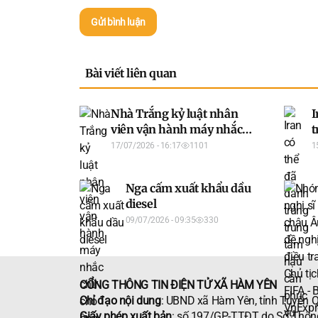
Gửi bình luận
Bài viết liên quan
Nhà Trắng kỷ luật nhân
I
viên vận hành máy nhắc
t
chữ cho ông Trump
l
17/07/2026 - 16:17
1101
1
Nga cấm xuất khẩu dầu
diesel
09/07/2026 - 09:35
330
CỔNG THÔNG TIN ĐIỆN TỬ XÃ HÀM YÊN
Chỉ đạo nội dung
: UBND xã Hàm Yên, tỉnh Tuyên 
Giấy phép xuất bản
: số 197/GP-TTĐT do Sở Thông