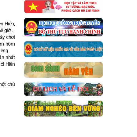
n Hiên,
ế giới.
ày chơi
Nam hôm
iêng.
ăn nhất
ới Hiên
một chú