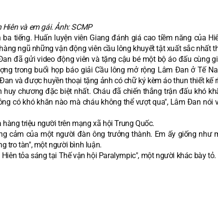
n Hiên và em gái. Ảnh: SCMP
n ba tiếng. Huấn luyện viên Giang đánh giá cao tiềm năng của Hiê
hàng ngũ những vận động viên cầu lông khuyết tật xuất sắc nhất th
Đan đã gửi video động viên và tặng cậu bé một bộ áo đấu cùng gi
tượng trong buổi họp báo giải Cầu lông mở rộng Lâm Đan ở Tế 
an và được huyền thoại tặng ảnh có chữ ký kèm áo thun thiết kế r
m huy chương đặc biệt nhất. Cháu đã chiến thắng trận đấu khó kh
không có khó khăn nào mà cháu không thể vượt qua", Lâm Đan nói v
a hàng triệu người trên mạng xã hội Trung Quốc.
ũng cảm của một người đàn ông trưởng thành. Em ấy giống như 
tro tàn", một người bình luận.
Hiên tỏa sáng tại Thế vận hội Paralympic", một người khác bày tỏ.