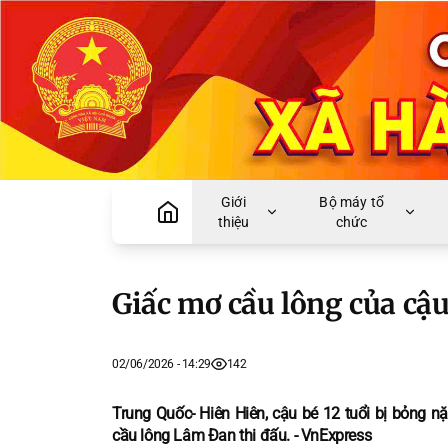
Giới
Bộ máy tổ
thiệu
chức
Giấc mơ cầu lông của cậ
02/06/2026 - 14:29
142
Trung Quốc- Hiên Hiên, cậu bé 12 tuổi bị bỏng n
cầu lông Lâm Đan thi đấu. - VnExpress