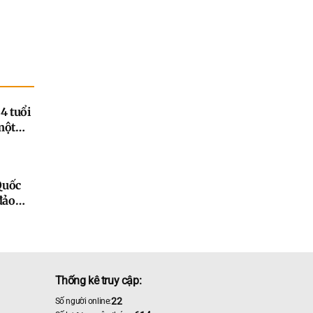
4 tuổi
một
Quốc
đảo
Thống kê truy cập:
22
Số người online: