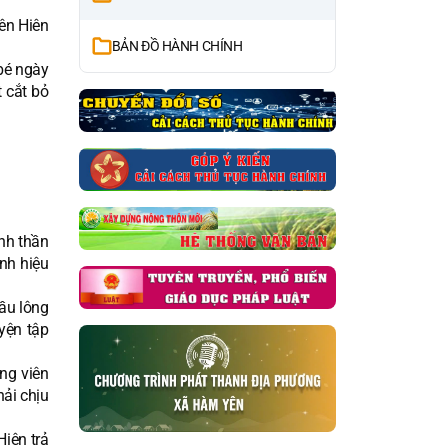
ên Hiên
BẢN ĐỒ HÀNH CHÍNH
 bé ngày
 cắt bỏ
nh thần
nh hiệu
ầu lông
yện tập
ng viên
hải chịu
Hiên trả