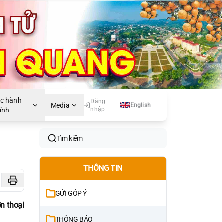
ục hành
Đăng
Media
English
nhập
ính
Tìm kiếm
THÔNG TIN
GỬI GÓP Ý
n thoại
THÔNG BÁO