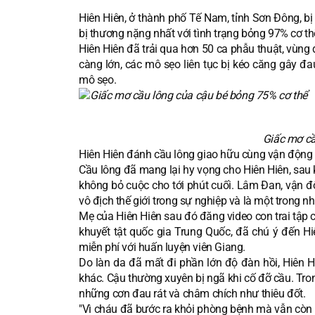
Hiên Hiên, ở thành phố Tế Nam, tỉnh Sơn Đông, bị
bị thương nặng nhất với tình trạng bỏng 97% cơ t
Hiên Hiên đã trải qua hơn 50 ca phẫu thuật, vùng 
càng lớn, các mô sẹo liên tục bị kéo căng gây đa
mô sẹo.
Giấc mơ cầ
Hiên Hiên đánh cầu lông giao hữu cùng vận động
Cầu lông đã mang lại hy vọng cho Hiên Hiên, sau 
không bỏ cuộc cho tới phút cuối. Lâm Đan, vận 
vô địch thế giới trong sự nghiệp và là một trong n
Mẹ của Hiên Hiên sau đó đăng video con trai tập 
khuyết tật quốc gia Trung Quốc, đã chú ý đến Hiê
miễn phí với huấn luyện viên Giang.
Do làn da đã mất đi phần lớn độ đàn hồi, Hiên H
khác. Cậu thường xuyên bị ngã khi cố đỡ cầu. Tron
những cơn đau rát và châm chích như thiêu đốt.
"Vì cháu đã bước ra khỏi phòng bệnh mà vẫn còn số