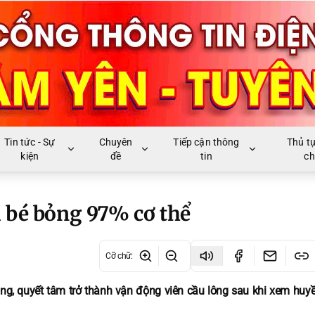
Tin tức - Sự
Chuyên
Tiếp cận thông
Thủ t
kiện
đề
tin
ch
u bé bỏng 97% cơ thể
Cỡ chữ
:
ặng, quyết tâm trở thành vận động viên cầu lông sau khi xem huyề