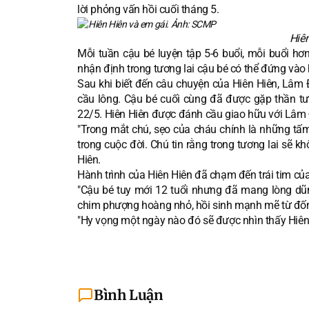
lời phỏng vấn hồi cuối tháng 5.
Hiê
Mỗi tuần cậu bé luyện tập 5-6 buổi, mỗi buổi hơ
nhận định trong tương lai cậu bé có thể đứng vào 
Sau khi biết đến câu chuyện của Hiên Hiên, Lâm 
cầu lông. Cậu bé cuối cùng đã được gặp thần 
22/5. Hiên Hiên được đánh cầu giao hữu với Lâm Đ
"Trong mắt chú, sẹo của cháu chính là những tấ
trong cuộc đời. Chú tin rằng trong tương lai sẽ 
Hiên.
Hành trình của Hiên Hiên đã chạm đến trái tim củ
"Cậu bé tuy mới 12 tuổi nhưng đã mang lòng d
chim phượng hoàng nhỏ, hồi sinh mạnh mẽ từ đống 
"Hy vọng một ngày nào đó sẽ được nhìn thấy Hiên 
Bình Luận