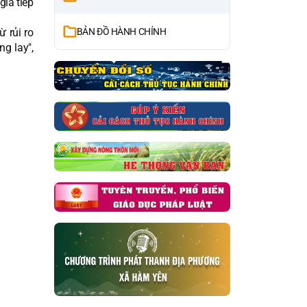
giá tiếp
ừ rủi ro
BẢN ĐỒ HÀNH CHÍNH
g lay",