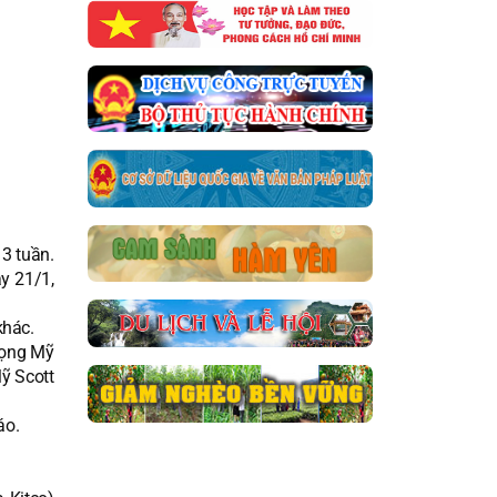
 3 tuần.
y 21/1,
khác.
vọng Mỹ
Mỹ Scott
áo.