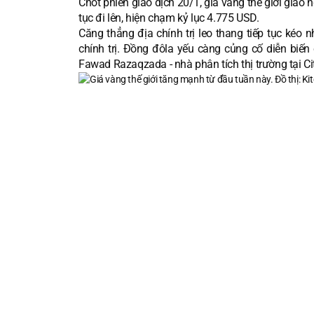
Chốt phiên giao dịch 20/1,
giá vàng
thế giới giao 
tục đi lên, hiện chạm kỷ lục 4.775 USD.
Căng thẳng địa chính trị leo thang tiếp tục kéo n
chính trị. Đồng đôla yếu càng củng cố diễn biến 
Fawad Razaqzada - nhà phân tích thị trường tại C