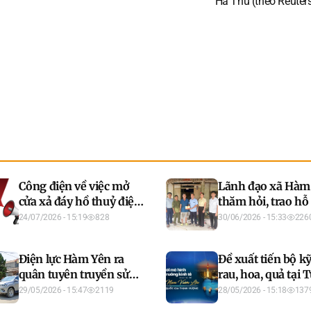
Hà Thu (theo Reuters
Công điện về việc mở
Lãnh đạo xã Hàm
cửa xả đáy hồ thuỷ điện
thăm hỏi, trao hỗ 
Tuyên Quang
các hộ gia đình bị
24/07/2026 - 15:19
828
30/06/2026 - 15:33
226
hại do dông lốc, t
tai
Điện lực Hàm Yên ra
Đề xuất tiến bộ kỹ
quân tuyên truyền sử
rau, hoa, quả tại 
dụng điện an toàn, tiết
Quang
29/05/2026 - 15:47
2119
28/05/2026 - 15:18
137
kiệm, hiệu quả trong