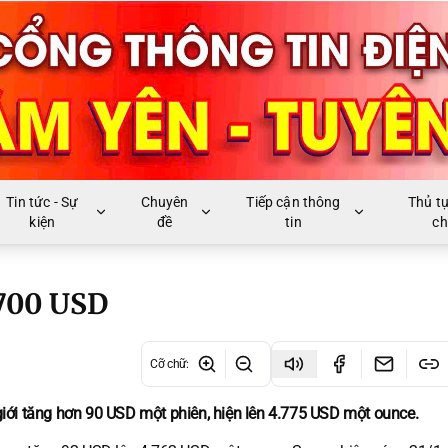
Tin tức - Sự
Chuyên
Tiếp cận thông
Thủ t
kiện
đề
tin
ch
.700 USD
Cỡ chữ
:
ế giới tăng hơn 90 USD một phiên, hiện lên 4.775 USD một ounce.