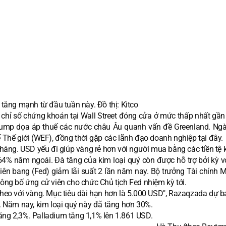
i tăng mạnh từ đầu tuần này. Đồ thị: Kitco
ác chỉ số chứng khoán tại Wall Street đóng cửa ở mức thấp nhất gần
rump dọa áp thuế các nước châu Âu quanh vấn đề Greenland. Ngà
ế Thế giới (WEF), đồng thời gặp các lãnh đạo doanh nghiệp tại đây.
áng. USD yếu đi giúp vàng rẻ hơn với người mua bằng các tiền tệ 
 64% năm ngoái. Đà tăng của kim loại quý còn được hỗ trợ bởi kỳ 
liên bang (Fed) giảm lãi suất 2 lần năm nay. Bộ trưởng Tài chính 
công bố ứng cử viên cho chức Chủ tịch Fed nhiệm kỳ tới.
theo với vàng. Mục tiêu dài hạn hơn là 5.000 USD", Razaqzada dự b
 Năm nay, kim loại quý này đã tăng hơn 30%.
ăng 2,3%. Palladium tăng 1,1% lên 1.861 USD.