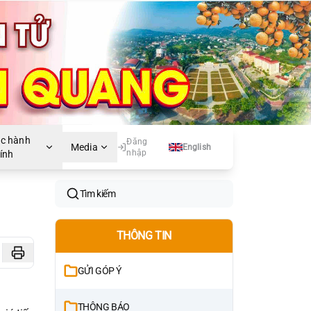
ục hành
Đăng
Media
English
nhập
ính
Tìm kiếm
THÔNG TIN
GỬI GÓP Ý
THÔNG BÁO