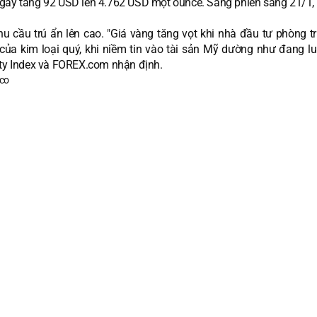
ngay tăng 92 USD lên 4.762 USD một ounce. Sang phiên sáng 21/1, 
hu cầu trú ẩn lên cao. "Giá vàng tăng vọt khi nhà đầu tư phòng tr
của kim loại quý, khi niềm tin vào tài sản Mỹ dường như đang lun
ity Index và FOREX.com nhận định.