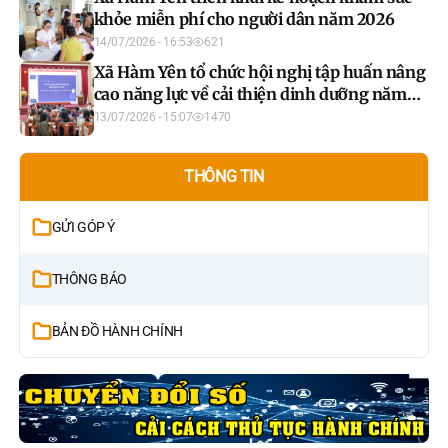
khỏe miễn phí cho người dân năm 2026
14/07/2026 - 16:53
621
Xã Hàm Yên tổ chức hội nghị tập huấn nâng
cao năng lực về cải thiện dinh dưỡng năm
2026
13/07/2026 - 15:07
1470
THÔNG TIN
GỬI GÓP Ý
THÔNG BÁO
BẢN ĐỒ HÀNH CHÍNH