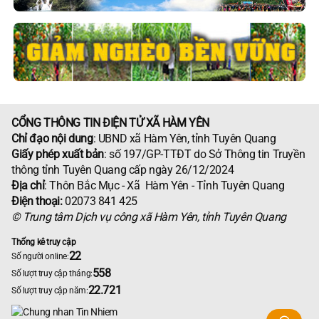
CỔNG THÔNG TIN ĐIỆN TỬ XÃ HÀM YÊN
Chỉ đạo nội dung
: UBND xã Hàm Yên, tỉnh Tuyên Quang
Giấy phép xuất bản
: số 197/GP-TTĐT do Sở Thông tin Truyền
thông tỉnh Tuyên Quang cấp ngày 26/12/2024
Địa chỉ
: Thôn Bắc Mục - Xã Hàm Yên - Tỉnh Tuyên Quang
Điện thoại:
02073 841 425
© Trung tâm Dịch vụ công xã Hàm Yên, tỉnh Tuyên Quang
Thống kê truy cập
22
Số người online:
558
Số lượt truy cập tháng:
22.721
Số lượt truy cập năm: