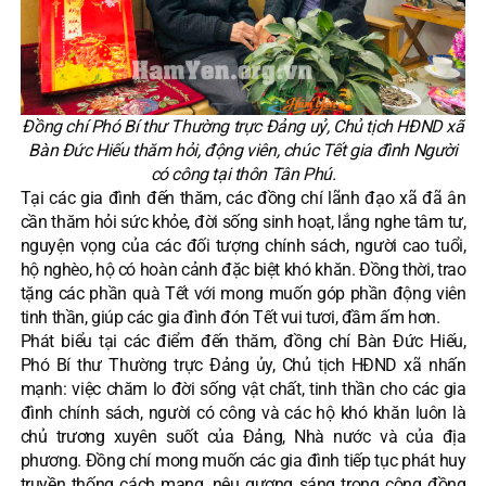
Đồng chí Phó Bí thư Thường trực Đảng uỷ, Chủ tịch HĐND xã
Bàn Đức Hiếu thăm hỏi, động viên, chúc Tết gia đình Người
có công tại thôn Tân Phú.
Tại các gia đình đến thăm, các đồng chí lãnh đạo xã đã ân
cần thăm hỏi sức khỏe, đời sống sinh hoạt, lắng nghe tâm tư,
nguyện vọng của các đối tượng chính sách, người cao tuổi,
hộ nghèo, hộ có hoàn cảnh đặc biệt khó khăn. Đồng thời, trao
tặng các phần quà Tết với mong muốn góp phần động viên
tinh thần, giúp các gia đình đón Tết vui tươi, đầm ấm hơn.
Phát biểu tại các điểm đến thăm, đồng chí Bàn Đức Hiếu,
Phó Bí thư Thường trực Đảng ủy, Chủ tịch HĐND xã nhấn
mạnh: việc chăm lo đời sống vật chất, tinh thần cho các gia
đình chính sách, người có công và các hộ khó khăn luôn là
chủ trương xuyên suốt của Đảng, Nhà nước và của địa
phương. Đồng chí mong muốn các gia đình tiếp tục phát huy
truyền thống cách mạng, nêu gương sáng trong cộng đồng