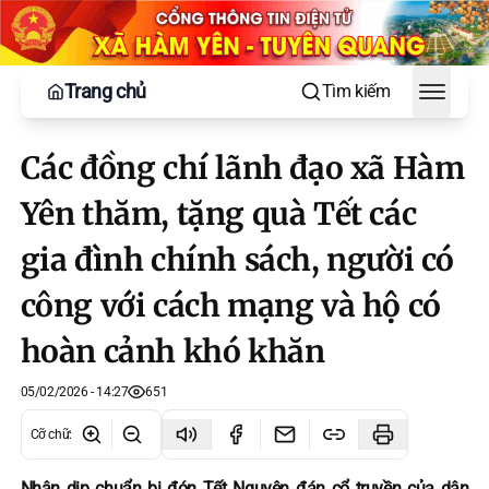
Trang chủ
Tìm kiếm
Toggle
Các đồng chí lãnh đạo xã Hàm
Yên thăm, tặng quà Tết các
gia đình chính sách, người có
công với cách mạng và hộ có
hoàn cảnh khó khăn
05/02/2026 - 14:27
651
Cỡ chữ
:
Nhân dịp chuẩn bị đón Tết Nguyên đán cổ truyền của dân