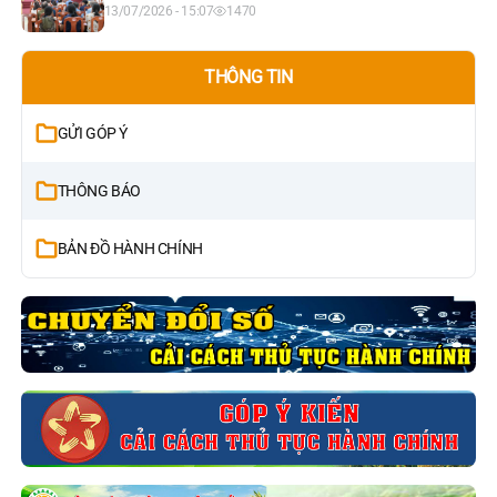
2026
13/07/2026 - 15:07
1470
THÔNG TIN
GỬI GÓP Ý
THÔNG BÁO
BẢN ĐỒ HÀNH CHÍNH