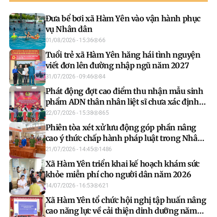
Đưa bể bơi xã Hàm Yên vào vận hành phục
vụ Nhân dân
01/08/2026 - 15:36
66
Tuổi trẻ xã Hàm Yên hăng hái tình nguyện
viết đơn lên đường nhập ngũ năm 2027
31/07/2026 - 09:46
84
Phát động đợt cao điểm thu nhận mẫu sinh
phẩm ADN thân nhân liệt sĩ chưa xác định
được thông tin
22/07/2026 - 15:38
865
Phiên tòa xét xử lưu động góp phần nâng
cao ý thức chấp hành pháp luật trong Nhân
dân
21/07/2026 - 14:45
1486
Xã Hàm Yên triển khai kế hoạch khám sức
khỏe miễn phí cho người dân năm 2026
14/07/2026 - 16:53
621
Xã Hàm Yên tổ chức hội nghị tập huấn nâng
cao năng lực về cải thiện dinh dưỡng năm