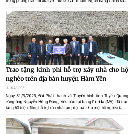
trong phong trào thi đua yêu nước ở Chi nhánh Ngân hàng Chính sách
xã hội tỉnh Tuyên Quang.
Trao tặng kinh phí hỗ trợ xây nhà cho hộ
nghèo trên địa bàn huyện Hàm Yên
31/03/2025
Ngày 31/3/2025, Đài Phát thanh và Truyền hình tỉnh Tuyên Quang
cùng ông Nguyễn Hồng Đăng, kiều bào tại bang Florida (Mỹ), đã trao
tặng 60 triệu đồng hỗ trợ xóa nhà tạm, dột nát cho một hộ nghèo tại xã
Bằng Cốc, huyện Hàm Yên. Tham dự buổi trao kinh phí có ông Nguyễn
Ngọc Toàn, Giám đốc Đài Phát thanh và Truyền hình tỉnh; đại diện lãnh
đạo huyện có đồng chí Đỗ Đức Chiến, Phó Bí thư Huyện ủy, Chủ tịch
UBND huyện.