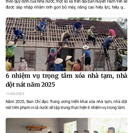
theo quy định của Nhà nước, một số xã trên địa bàn huyện Hàm Yên sẽ
được sáp nhập nhằm tinh gọn bộ máy, nâng cao hiệu lực, hiệu quả
quản lý.
6 nhiệm vụ trọng tâm xóa nhà tạm, nhà
dột nát năm 2025
11/05/2025
Năm 2025, Ban Chỉ đạo Trung ương triển khai xóa nhà tạm, nhà dột
nát trên phạm vi cả nước sẽ tập trung thực hiện 6 nhiệm vụ trọng tâm.