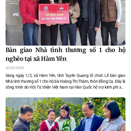
Bàn giao Nhà tình thương số 1 cho hộ
nghèo tại xã Hàm Yên
02/02/2026
Sáng ngày 1/2, xã Hàm Yên, tỉnh Tuyên Quang tổ chức Lễ bàn giao
Nhà tình thương số 1 cho hộ bà Hoàng Thị Thâm, thôn Đồng Ca. Đây là
công trình do Hội Từ thiện Việt Nam tại Hàn Quốc hỗ trợ kinh phí xây
dựng, với sự phối hợp tổ chức của Ủy ban nhân dân, Ủy ban Mặt trận
Tổ quốc Việt Nam xã Hàm Yên, góp phần thiết thực chăm lo an sinh xã
hội, giúp hộ nghèo có nơi ở ổn định, vươn lên trong cuộc sống.