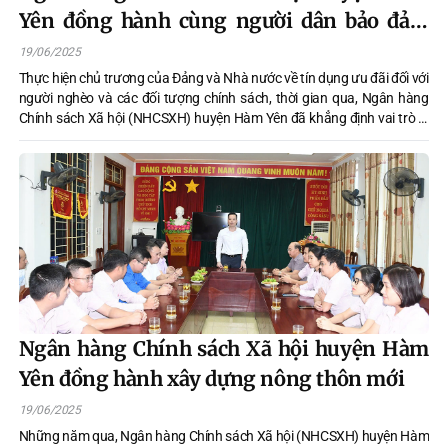
Yên đồng hành cùng người dân bảo đảm
an sinh xã hội
19/06/2025
Thực hiện chủ trương của Đảng và Nhà nước về tín dụng ưu đãi đối với
người nghèo và các đối tượng chính sách, thời gian qua, Ngân hàng
Chính sách Xã hội (NHCSXH) huyện Hàm Yên đã khẳng định vai trò là
công cụ tài chính hữu hiệu trong hỗ trợ người dân phát triển kinh tế,
nâng cao đời sống và bảo đảm an sinh xã hội.
Ngân hàng Chính sách Xã hội huyện Hàm
Yên đồng hành xây dựng nông thôn mới
19/06/2025
Những năm qua, Ngân hàng Chính sách Xã hội (NHCSXH) huyện Hàm