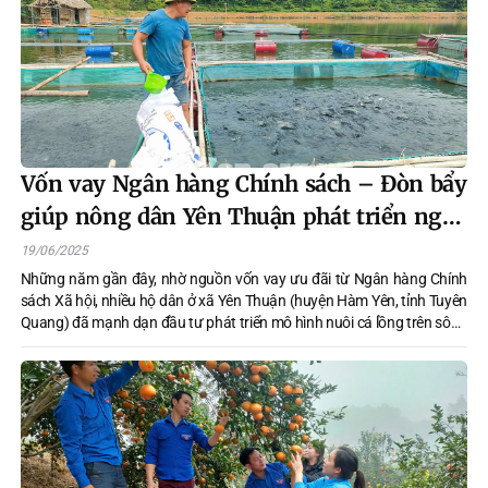
Vốn vay Ngân hàng Chính sách – Đòn bẩy
giúp nông dân Yên Thuận phát triển nghề
nuôi cá lồng
19/06/2025
Những năm gần đây, nhờ nguồn vốn vay ưu đãi từ Ngân hàng Chính
sách Xã hội, nhiều hộ dân ở xã Yên Thuận (huyện Hàm Yên, tỉnh Tuyên
Quang) đã mạnh dạn đầu tư phát triển mô hình nuôi cá lồng trên sông
Lô. Mô hình này không chỉ mang lại hiệu quả kinh tế cao mà còn góp
phần cải thiện đời sống và thúc đẩy phát triển kinh tế địa phương.