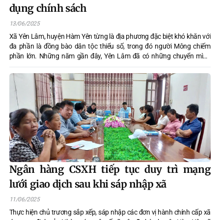
dụng chính sách
13/06/2025
Xã Yên Lâm, huyện Hàm Yên từng là địa phương đặc biệt khó khăn với
đa phần là đồng bào dân tộc thiểu số, trong đó người Mông chiếm
phần lớn. Những năm gần đây, Yên Lâm đã có những chuyển mình
mạnh mẽ, đặc biệt nhờ nguồn vốn tín dụng ưu đãi từ Ngân hàng Chính
sách Xã hội (NHCSXH).
Ngân hàng CSXH tiếp tục duy trì mạng
lưới giao dịch sau khi sáp nhập xã
11/06/2025
Thực hiện chủ trương sắp xếp, sáp nhập các đơn vị hành chính cấp xã