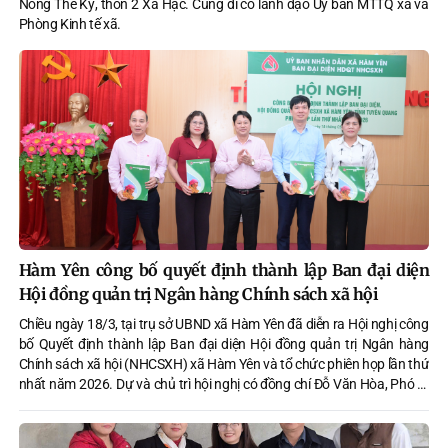
Nông Thế Kỷ, thôn 2 Xa Hạc. Cùng đi có lãnh đạo Ủy ban MTTQ xã và
Phòng Kinh tế xã.
Hàm Yên công bố quyết định thành lập Ban đại diện
Hội đồng quản trị Ngân hàng Chính sách xã hội
Chiều ngày 18/3, tại trụ sở UBND xã Hàm Yên đã diễn ra Hội nghị công
bố Quyết định thành lập Ban đại diện Hội đồng quản trị Ngân hàng
Chính sách xã hội (NHCSXH) xã Hàm Yên và tổ chức phiên họp lần thứ
nhất năm 2026. Dự và chủ trì hội nghị có đồng chí Đỗ Văn Hòa, Phó Bí
thư Đảng ủy, Chủ tịch UBND xã, Trưởng Ban đại diện HĐQT NHCSXH
xã. Cùng dự có lãnh đạo Ngân hàng Chính sách xã hội tỉnh.