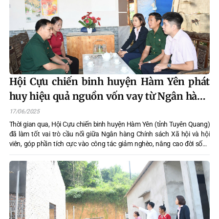
Hội Cựu chiến binh huyện Hàm Yên phát
huy hiệu quả nguồn vốn vay từ Ngân hàng
Chính sách Xã hội
17/06/2025
Thời gian qua, Hội Cựu chiến binh huyện Hàm Yên (tỉnh Tuyên Quang)
đã làm tốt vai trò cầu nối giữa Ngân hàng Chính sách Xã hội và hội
viên, góp phần tích cực vào công tác giảm nghèo, nâng cao đời sống
cho hội viên cựu chiến binh.