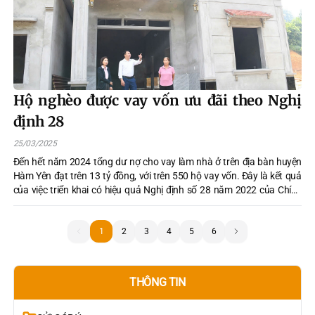
Hộ nghèo được vay vốn ưu đãi theo Nghị
định 28
25/03/2025
Đến hết năm 2024 tổng dư nợ cho vay làm nhà ở trên địa bàn huyện
Hàm Yên đạt trên 13 tỷ đồng, với trên 550 hộ vay vốn. Đây là kết quả
của việc triển khai có hiệu quả Nghị định số 28 năm 2022 của Chính
phủ về chính sách tín dụng ưu đãi trong Chương trình mục tiêu Quốc
gia phát triển kinh tế xã hội vùng đông bào dân tộc thiểu số và miền
núi, giai đoạn 2021- 2030.
1
1
2
3
4
5
6
THÔNG TIN