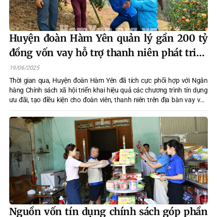
Huyện đoàn Hàm Yên quản lý gần 200 tỷ
đồng vốn vay hỗ trợ thanh niên phát triển
kinh tế
19/06/2025
Thời gian qua, Huyện đoàn Hàm Yên đã tích cực phối hợp với Ngân
hàng Chính sách xã hội triển khai hiệu quả các chương trình tín dụng
ưu đãi, tạo điều kiện cho đoàn viên, thanh niên trên địa bàn vay vốn
phát triển kinh tế, nâng cao thu nhập và ổn định cuộc sống.
Nguồn vốn tín dụng chính sách góp phần