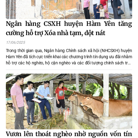
Ngân hàng CSXH huyện Hàm Yên tăng
cường hỗ trợ Xóa nhà tạm, dột nát
17/06/2025
Trong thời gian qua, Ngân hàng Chính sách xã hội (NHCSXH) huyện
Hàm Yên đã tích cực triển khai các chương trình tín dụng ưu đãi nhằm
hỗ trợ các hộ nghèo, hộ cận nghèo và các đối tượng chính sách trên
địa bàn có điều kiện cải thiện điều kiện sống, trong đó có việc xóa nhà
tạm, nhà dột nát.
Vươn lên thoát nghèo nhờ nguồn vốn tín