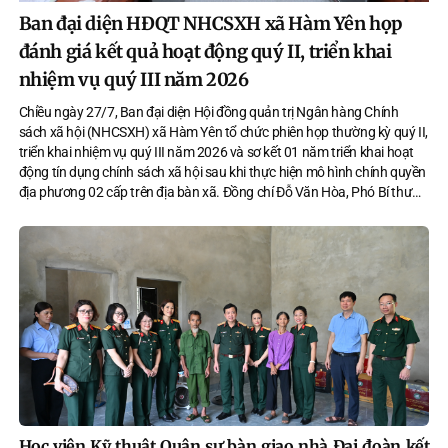
Ban đại diện HĐQT NHCSXH xã Hàm Yên họp
đánh giá kết quả hoạt động quý II, triển khai
nhiệm vụ quý III năm 2026
Chiều ngày 27/7, Ban đại diện Hội đồng quản trị Ngân hàng Chính
sách xã hội (NHCSXH) xã Hàm Yên tổ chức phiên họp thường kỳ quý II,
triển khai nhiệm vụ quý III năm 2026 và sơ kết 01 năm triển khai hoạt
động tín dụng chính sách xã hội sau khi thực hiện mô hình chính quyền
địa phương 02 cấp trên địa bàn xã. Đồng chí Đỗ Văn Hòa, Phó Bí thư
Đảng ủy, Chủ tịch UBND xã, Trưởng Ban đại diện HĐQT NHCSXH xã
Hàm Yên chủ trì hội nghị.
Học viện Kỹ thuật Quân sự bàn giao nhà Đại đoàn kết