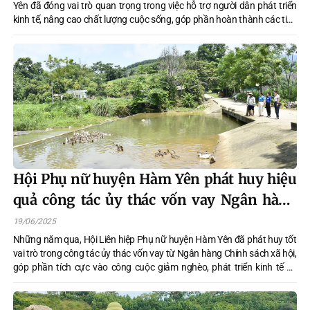
Yên đã đóng vai trò quan trọng trong việc hỗ trợ người dân phát triển
kinh tế, nâng cao chất lượng cuộc sống, góp phần hoàn thành các tiêu
chí xây dựng nông thôn mới.
Hội Phụ nữ huyện Hàm Yên phát huy hiệu
quả công tác ủy thác vốn vay Ngân hàng
Chính sách xã hội
19/06/2025
Những năm qua, Hội Liên hiệp Phụ nữ huyện Hàm Yên đã phát huy tốt
vai trò trong công tác ủy thác vốn vay từ Ngân hàng Chính sách xã hội,
góp phần tích cực vào công cuộc giảm nghèo, phát triển kinh tế và
nâng cao đời sống hội viên.