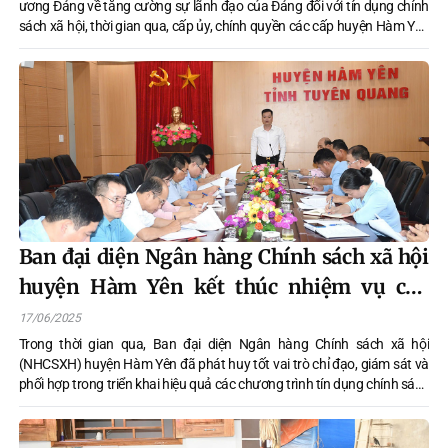
ương Đảng về tăng cường sự lãnh đạo của Đảng đối với tín dụng chính
sách xã hội, thời gian qua, cấp ủy, chính quyền các cấp huyện Hàm Yên
đã tích cực vào cuộc, triển khai đồng bộ nhiều giải pháp, góp phần
nâng cao hiệu quả hoạt động tín dụng chính sách, hỗ trợ thiết thực cho
hộ nghèo và các đối tượng chính sách trên địa bàn.
Ban đại diện Ngân hàng Chính sách xã hội
huyện Hàm Yên kết thúc nhiệm vụ cấp
huyện
17/06/2025
Trong thời gian qua, Ban đại diện Ngân hàng Chính sách xã hội
(NHCSXH) huyện Hàm Yên đã phát huy tốt vai trò chỉ đạo, giám sát và
phối hợp trong triển khai hiệu quả các chương trình tín dụng chính sách
trên địa bàn. Qua đó, góp phần tích cực vào công tác giảm nghèo, tạo
việc làm, bảo đảm an sinh xã hội và phát triển kinh tế - xã hội của
huyện.