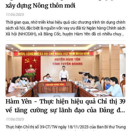
xây dựng Nông thôn mới
17/06/2025
Thời gian qua, nhờ triển khai hiệu quả các chương trình tín dụng chính
sách xã hội, đặc biệt là nguồn vốn vay ưu đãi từ Ngân hàng Chính sách
Xã hội (NHCSXH), xã Bằng Cốc, huyện Hàm Yên đã có nhiều chuyển
biến tích cực trong quá trình xây dựng nông thôn mới.
Hàm Yên - Thực hiện hiệu quả Chỉ thị 39
về tăng cường sự lãnh đạo của Đảng đối
với tín dụng chính sách xã hội
17/06/2025
Thực hiện Chỉ thị số 39-CT/TW ngày 18/11/2023 của Ban Bí thư Trung