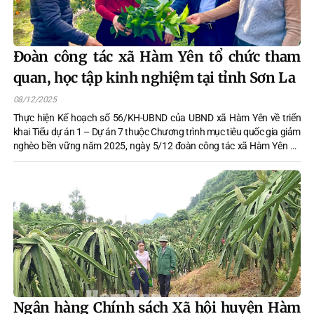
Đoàn công tác xã Hàm Yên tổ chức tham
quan, học tập kinh nghiệm tại tỉnh Sơn La
08/12/2025
Thực hiện Kế hoạch số 56/KH-UBND của UBND xã Hàm Yên về triển
khai Tiểu dự án 1 – Dự án 7 thuộc Chương trình mục tiêu quốc gia giảm
nghèo bền vững năm 2025, ngày 5/12 đoàn công tác xã Hàm Yên đã
tổ chức chuyến tham quan, học tập kinh nghiệm tại tỉnh Sơn La nhằm
nâng cao năng lực cho đội ngũ cán bộ làm công tác giảm nghèo và
điều tra viên cơ sở.
Ngân hàng Chính sách Xã hội huyện Hàm